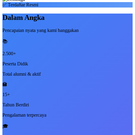
✅ Terdaftar Resmi
Dalam Angka
Pencapaian nyata yang kami banggakan
📚
2.500+
Peserta Didik
Total alumni & aktif
🏫
15+
Tahun Berdiri
Pengalaman terpercaya
🎓