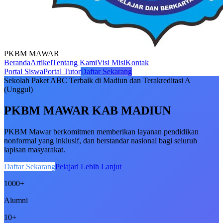
PKBM MAWAR
Beranda
Artikel
Tentang Kami
Visi Misi
Kontak
Portal Siswa
Portal Tutor
Daftar Sekarang
Sekolah Paket ABC Terbaik di Madiun dan Terakreditasi A
(Unggul)
PKBM MAWAR KAB MADIUN
PKBM Mawar berkomitmen memberikan layanan pendidikan
nonformal yang inklusif, dan berstandar nasional bagi seluruh
lapisan masyarakat.
Daftar Sekarang
Pelajari Lebih Lanjut
1000+
Alumni
10+